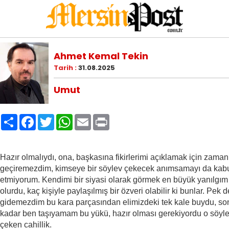
Ahmet Kemal Tekin
Tarih :
31.08.2025
Umut
Paylaş
Facebook
Twitter
WhatsApp
Email
Print
Hazır olmalıydı, ona, başkasına fikirlerimi açıklamak için zaman
geçiremezdim, kimseye bir söylev çekecek anımsamayı da kab
etmiyorum. Kendimi bir siyasi olarak görmek en büyük yanılgım
olurdu, kaç kişiyle paylaşılmış bir özveri olabilir ki bunlar. Pek de
gidemezdim bu kara parçasından elimizdeki tek kale buydu, s
kadar ben taşıyamam bu yükü, hazır olması gerekiyordu o söyle
çeken cahillik.