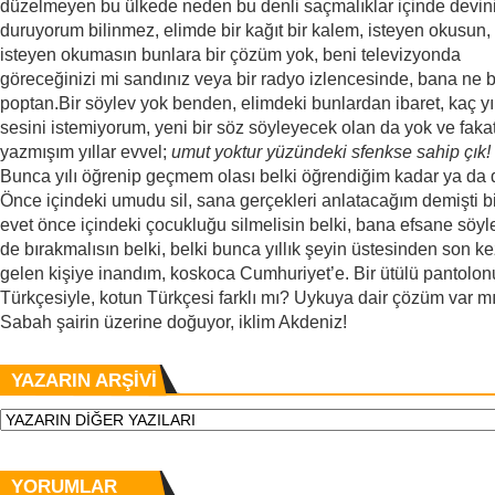
düzelmeyen bu ülkede neden bu denli saçmalıklar içinde devin
duruyorum bilinmez, elimde bir kağıt bir kalem, isteyen okusun,
isteyen okumasın bunlara bir çözüm yok, beni televizyonda
göreceğinizi mi sandınız veya bir radyo izlencesinde, bana ne 
poptan.Bir söylev yok benden, elimdeki bunlardan ibaret, kaç yı
sesini istemiyorum, yeni bir söz söyleyecek olan da yok ve faka
yazmışım yıllar evvel;
umut yoktur yüzündeki sfenkse sahip çık!
Bunca yılı öğrenip geçmem olası belki öğrendiğim kadar ya da d
Önce içindeki umudu sil, sana gerçekleri anlatacağım demişti bir
evet önce içindeki çocukluğu silmelisin belki, bana efsane söy
de bırakmalısın belki, belki bunca yıllık şeyin üstesinden son k
gelen kişiye inandım, koskoca Cumhuriyet’e. Bir ütülü pantolo
Türkçesiyle, kotun Türkçesi farklı mı? Uykuya dair çözüm var m
Sabah şairin üzerine doğuyor, iklim Akdeniz!
YAZARIN ARŞİVİ
YORUMLAR