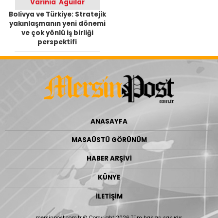
Varinia Aguilar
Bolivya ve Türkiye: Stratejik
yakınlaşmanın yeni dönemi
ve çok yönlü iş birliği
perspektifi
ANASAYFA
MASAÜSTÜ GÖRÜNÜM
HABER ARŞİVİ
KÜNYE
İLETİŞİM
mersinpost.com.tr © Copyright 2026 Tüm hakları saklıdır.