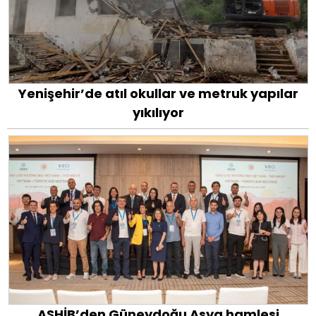
Yenişehir’de atıl okullar ve metruk yapılar
yıkılıyor
ASHİB’den Güneydoğu Asya hamlesi