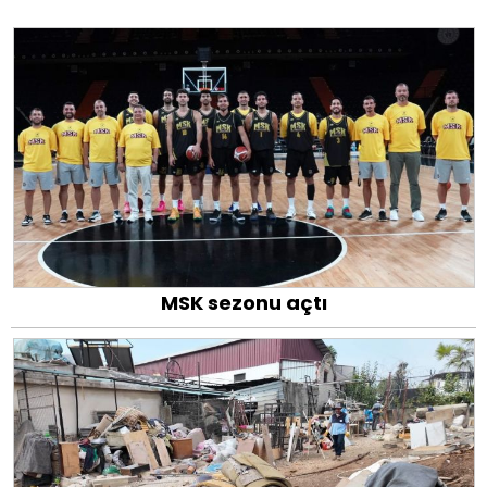
MSK sezonu açtı