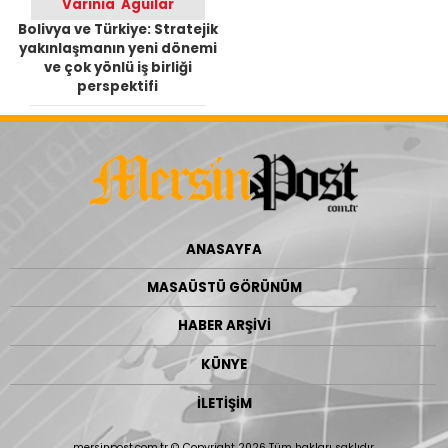
Varinia Aguilar
Bolivya ve Türkiye: Stratejik
yakınlaşmanın yeni dönemi
ve çok yönlü iş birliği
perspektifi
ANASAYFA
MASAÜSTÜ GÖRÜNÜM
HABER ARŞİVİ
KÜNYE
İLETİŞİM
mersinpost.com.tr © Copyright 2026 Tüm hakları saklıdır.