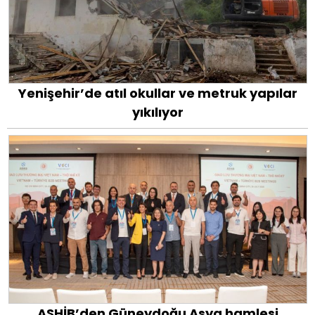
Yenişehir’de atıl okullar ve metruk yapılar
yıkılıyor
ASHİB’den Güneydoğu Asya hamlesi