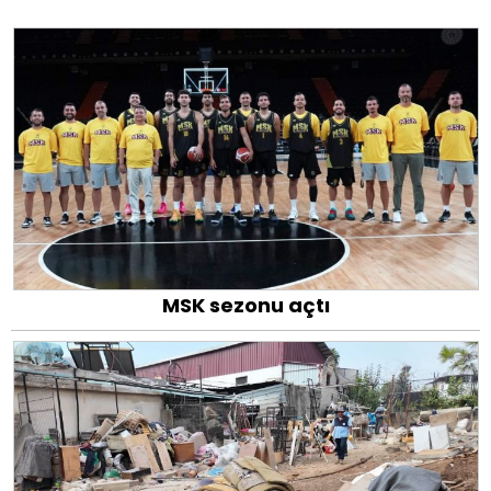
MSK sezonu açtı