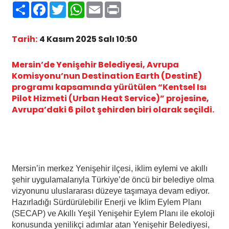
Paylaş
Facebook
Twitter
WhatsApp
Email
Print
Tarih:
4 Kasım 2025 Salı 10:50
Mersin’de Yenişehir Belediyesi, Avrupa
Komisyonu’nun Destination Earth (DestinE)
programı kapsamında yürütülen “Kentsel Isı
Pilot Hizmeti (Urban Heat Service)” projesine,
Avrupa’daki 6 pilot şehirden biri olarak seçildi.
Mersin’in merkez Yenişehir ilçesi, iklim eylemi ve akıllı
şehir uygulamalarıyla Türkiye’de öncü bir belediye olma
vizyonunu uluslararası düzeye taşımaya devam ediyor.
Hazırladığı Sürdürülebilir Enerji ve İklim Eylem Planı
(SECAP) ve Akıllı Yeşil Yenişehir Eylem Planı ile ekoloji
konusunda yenilikçi adımlar atan Yenişehir Belediyesi,