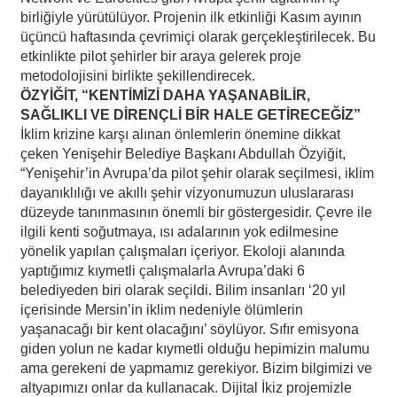
birliğiyle yürütülüyor. Projenin ilk etkinliği Kasım ayının
üçüncü haftasında çevrimiçi olarak gerçekleştirilecek. Bu
etkinlikte pilot şehirler bir araya gelerek proje
metodolojisini birlikte şekillendirecek.
ÖZYİĞİT, “KENTİMİZİ DAHA YAŞANABİLİR,
SAĞLIKLI VE DİRENÇLİ BİR HALE GETİRECEĞİZ”
İklim krizine karşı alınan önlemlerin önemine dikkat
çeken Yenişehir Belediye Başkanı Abdullah Özyiğit,
“Yenişehir’in Avrupa’da pilot şehir olarak seçilmesi, iklim
dayanıklılığı ve akıllı şehir vizyonumuzun uluslararası
düzeyde tanınmasının önemli bir göstergesidir. Çevre ile
ilgili kenti soğutmaya, ısı adalarının yok edilmesine
yönelik yapılan çalışmaları içeriyor. Ekoloji alanında
yaptığımız kıymetli çalışmalarla Avrupa’daki 6
belediyeden biri olarak seçildi. Bilim insanları ‘20 yıl
içerisinde Mersin’in iklim nedeniyle ölümlerin
yaşanacağı bir kent olacağını’ söylüyor. Sıfır emisyona
giden yolun ne kadar kıymetli olduğu hepimizin malumu
ama gerekeni de yapmamız gerekiyor. Bizim bilgimizi ve
altyapımızı onlar da kullanacak. Dijital İkiz projemizle