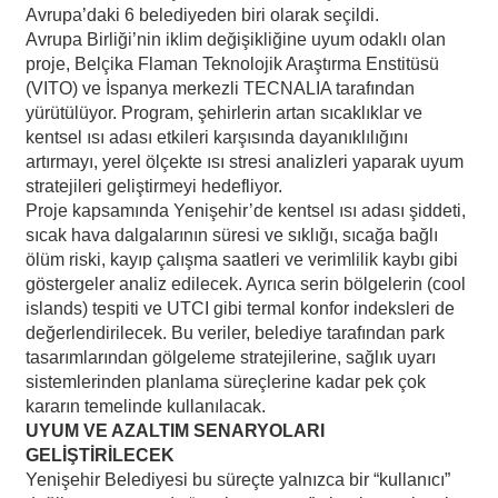
Avrupa’daki 6 belediyeden biri olarak seçildi.
Avrupa Birliği’nin iklim değişikliğine uyum odaklı olan
proje, Belçika Flaman Teknolojik Araştırma Enstitüsü
(VITO) ve İspanya merkezli TECNALIA tarafından
yürütülüyor. Program, şehirlerin artan sıcaklıklar ve
kentsel ısı adası etkileri karşısında dayanıklılığını
artırmayı, yerel ölçekte ısı stresi analizleri yaparak uyum
stratejileri geliştirmeyi hedefliyor.
Proje kapsamında Yenişehir’de kentsel ısı adası şiddeti,
sıcak hava dalgalarının süresi ve sıklığı, sıcağa bağlı
ölüm riski, kayıp çalışma saatleri ve verimlilik kaybı gibi
göstergeler analiz edilecek. Ayrıca serin bölgelerin (cool
islands) tespiti ve UTCI gibi termal konfor indeksleri de
değerlendirilecek. Bu veriler, belediye tarafından park
tasarımlarından gölgeleme stratejilerine, sağlık uyarı
sistemlerinden planlama süreçlerine kadar pek çok
kararın temelinde kullanılacak.
UYUM VE AZALTIM SENARYOLARI
GELİŞTİRİLECEK
Yenişehir Belediyesi bu süreçte yalnızca bir “kullanıcı”