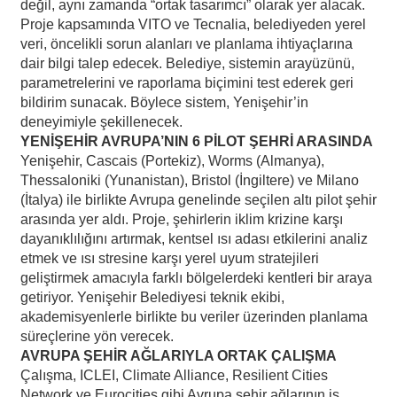
değil, aynı zamanda “ortak tasarımcı” olarak yer alacak.
Proje kapsamında VITO ve Tecnalia, belediyeden yerel
veri, öncelikli sorun alanları ve planlama ihtiyaçlarına
dair bilgi talep edecek. Belediye, sistemin arayüzünü,
parametrelerini ve raporlama biçimini test ederek geri
bildirim sunacak. Böylece sistem, Yenişehir’in
deneyimiyle şekillenecek.
YENİŞEHİR AVRUPA’NIN 6 PİLOT ŞEHRİ ARASINDA
Yenişehir, Cascais (Portekiz), Worms (Almanya),
Thessaloniki (Yunanistan), Bristol (İngiltere) ve Milano
(İtalya) ile birlikte Avrupa genelinde seçilen altı pilot şehir
arasında yer aldı. Proje, şehirlerin iklim krizine karşı
dayanıklılığını artırmak, kentsel ısı adası etkilerini analiz
etmek ve ısı stresine karşı yerel uyum stratejileri
geliştirmek amacıyla farklı bölgelerdeki kentleri bir araya
getiriyor. Yenişehir Belediyesi teknik ekibi,
akademisyenlerle birlikte bu veriler üzerinden planlama
süreçlerine yön verecek.
AVRUPA ŞEHİR AĞLARIYLA ORTAK ÇALIŞMA
Çalışma, ICLEI, Climate Alliance, Resilient Cities
Network ve Eurocities gibi Avrupa şehir ağlarının iş