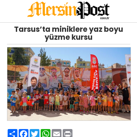
Tarsus’ta miniklere yaz boyu
yüzme kursu
Paylaş
Facebook
Twitter
WhatsApp
Email
Print