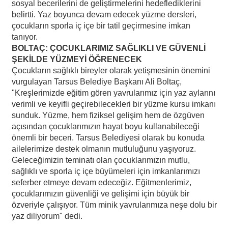
sosyal becerilerini de geliştirmelerini hedeflediklerini
belirtti. Yaz boyunca devam edecek yüzme dersleri,
çocukların sporla iç içe bir tatil geçirmesine imkan
tanıyor.
BOLTAÇ: ÇOCUKLARIMIZ SAĞLIKLI VE GÜVENLİ
ŞEKİLDE YÜZMEYİ ÖĞRENECEK
Çocukların sağlıklı bireyler olarak yetişmesinin önemini
vurgulayan Tarsus Belediye Başkanı Ali Boltaç,
"Kreşlerimizde eğitim gören yavrularımız için yaz aylarını
verimli ve keyifli geçirebilecekleri bir yüzme kursu imkanı
sunduk. Yüzme, hem fiziksel gelişim hem de özgüven
açısından çocuklarımızın hayat boyu kullanabileceği
önemli bir beceri. Tarsus Belediyesi olarak bu konuda
ailelerimize destek olmanın mutluluğunu yaşıyoruz.
Geleceğimizin teminatı olan çocuklarımızın mutlu,
sağlıklı ve sporla iç içe büyümeleri için imkanlarımızı
seferber etmeye devam edeceğiz. Eğitmenlerimiz,
çocuklarımızın güvenliği ve gelişimi için büyük bir
özveriyle çalışıyor. Tüm minik yavrularımıza neşe dolu bir
yaz diliyorum" dedi.